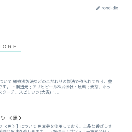
rond-dix
について 微煮沸製法などのこだわりの製法で作られており、豊
です。 ・製造元：アサヒビール株式会社・原料：麦芽、ホッ
ターチ、スピリッツ(大麦)・...
ツ ＜黒＞
ツ ＜黒＞】について 黒麦芽を使用しており、上品な香ばしさ
苦味や旨味を楽しめます。 ・製造元：サントリー株式会社・