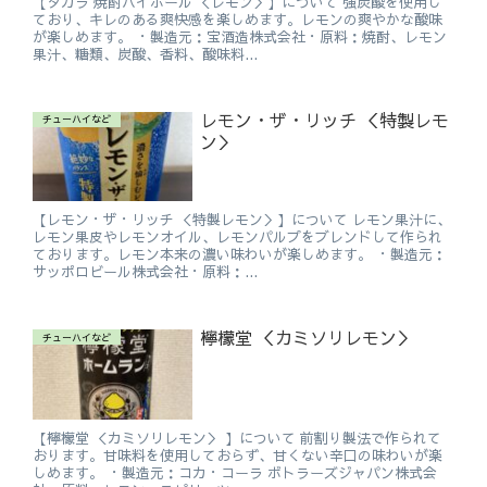
【タカラ 焼酎ハイボール ＜レモン＞】について 強炭酸を使用し
ており、キレのある爽快感を楽しめます。レモンの爽やかな酸味
が楽しめます。 ・製造元：宝酒造株式会社・原料：焼酎、レモン
果汁、糖類、炭酸、香料、酸味料...
レモン・ザ・リッチ ＜特製レモ
チューハイなど
ン＞
【レモン・ザ・リッチ ＜特製レモン＞】について レモン果汁に、
レモン果皮やレモンオイル、レモンパルプをブレンドして作られ
ております。レモン本来の濃い味わいが楽しめます。 ・製造元：
サッポロビール株式会社・原料：...
檸檬堂 ＜カミソリレモン＞
チューハイなど
【檸檬堂 ＜カミソリレモン＞ 】について 前割り製法で作られて
おります。甘味料を使用しておらず、甘くない辛口の味わいが楽
しめます。 ・製造元：コカ・コーラ ボトラーズジャパン株式会