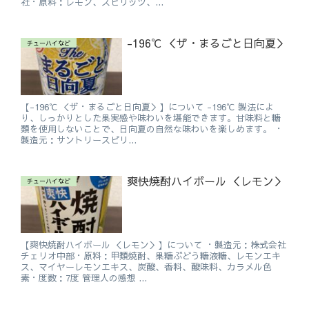
社・原料：レモン、スピリッツ、...
-196℃ ＜ザ・まるごと日向夏＞
チューハイなど
【-196℃ ＜ザ・まるごと日向夏＞】について -196℃ 製法によ
り、しっかりとした果実感や味わいを堪能できます。甘味料と糖
類を使用しないことで、日向夏の自然な味わいを楽しめます。 ・
製造元：サントリースピリ...
爽快焼酎ハイボール ＜レモン＞
チューハイなど
【爽快焼酎ハイボール ＜レモン＞】について ・製造元：株式会社
チェリオ中部・原料：甲類焼酎、果糖ぶどう糖液糖、レモンエキ
ス、マイヤーレモンエキス、炭酸、香料、酸味料、カラメル色
素・度数：7度 管理人の感想 ...