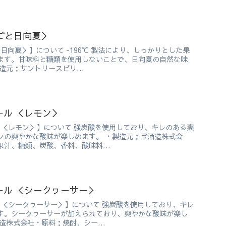
るごと日向夏＞
と日向夏＞】について -196℃ 製法により、しっかりとした果
ます。甘味料と糖類を使用しないことで、日向夏の自然な味
造元：サントリースピリ...
ール ＜レモン＞
 ＜レモン＞】について 強炭酸を使用しており、キレのある爽
ンの爽やかな酸味が楽しめます。 ・製造元：宝酒造株式会
汁、糖類、炭酸、香料、酸味料...
ール ＜シークヮーサー＞
 ＜シークヮーサー＞】について 強炭酸を使用しており、キレ
す。シークヮーサーが加えられており、爽やかな酸味が楽し
造株式会社・原料：焼酎、シー...