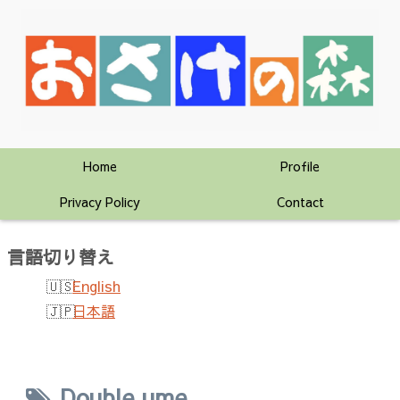
Home
Profile
Privacy Policy
Contact
言語切り替え
English
日本語
Double ume