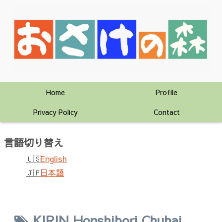
Home
Profile
Privacy Policy
Contact
言語切り替え
English
日本語
KIRIN Honshibori Chuhai