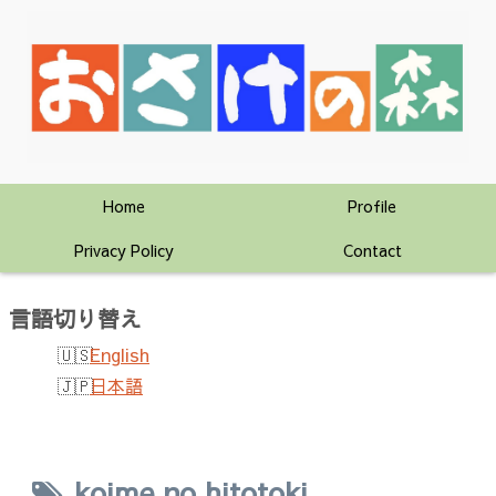
Home
Profile
Privacy Policy
Contact
言語切り替え
English
日本語
koime no hitotoki