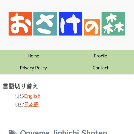
Home
Profile
Privacy Policy
Contact
言語切り替え
English
日本語
Ooyama Jinhichi Shoten