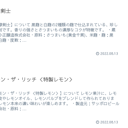
摩剣士
摩剣士】について 黒麹と白麹の2種類の麹で仕込まれている、珍し
酎です。香りの強さとさつまいもの濃厚なコクが特徴です。 ・蔵
小正醸造株式会社・原料：さつまいも(黄金千貫)、米麹・麹：黒
白麹・度数：...
2022.08.13
モン・ザ・リッチ ＜特製レモン＞
モン・ザ・リッチ ＜特製レモン＞】について レモン果汁に、レモ
皮やレモンオイル、レモンパルプをブレンドして作られておりま
レモン本来の濃い味わいが楽しめます。 ・製造元：サッポロビール
会社・原料：...
2022.08.13