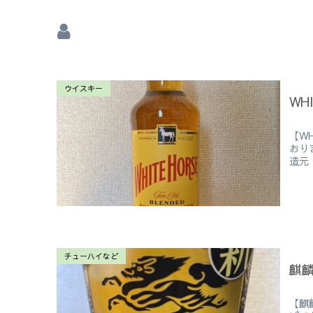
ウイスキー
WHI
【WH
おり
造元
チューハイなど
麒
【麒