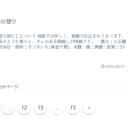
姫の想ひ
姫の想ひ】について 焼酎では珍しく、黄麹で仕込まれております。
系のような香りと、キレのある喉越しが特徴です。 ・蔵元：小正醸
式会社・原料：さつまいも(黄金千貫)、米麹・麹：黄麹・度数：25
2022.08.13
次のページ
11
12
13
…
15