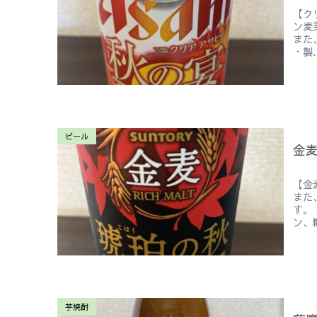
【ク
ン麦
また
・製.
ビール
金麦
【金
また
す。
ン、糖
芋焼酎