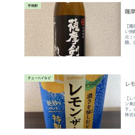
芋焼酎
薩
【薩
い焼
元：
麹、
チューハイなど
レ
【レ
ン果
す。
株式