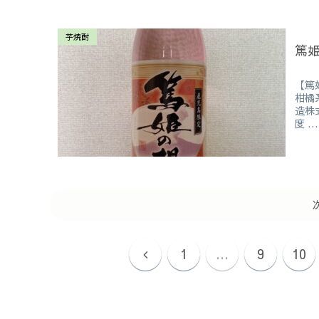
芋焼酎
篤
【篤
柑橘
造株
度 ...
1
…
9
10