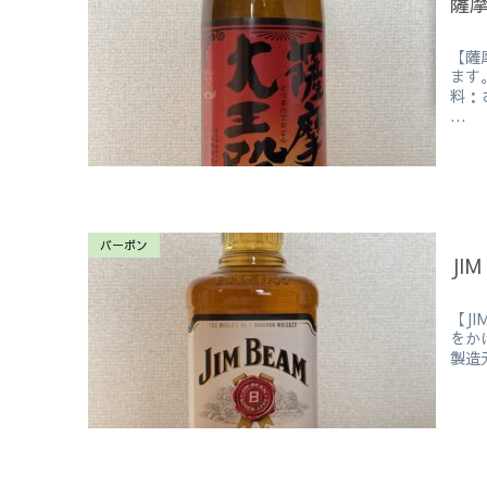
薩
【薩
ます
料：
...
バーボン
JIM
【J
をか
製造