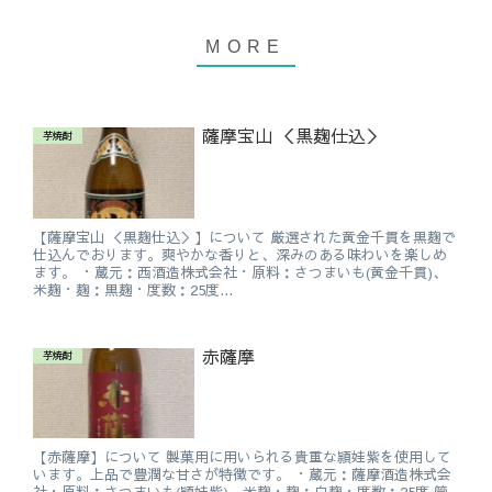
薩摩宝山 ＜黒麹仕込＞
芋焼酎
【薩摩宝山 ＜黒麹仕込＞】について 厳選された黄金千貫を黒麹で
仕込んでおります。爽やかな香りと、深みのある味わいを楽しめ
ます。 ・蔵元：西酒造株式会社・原料：さつまいも(黄金千貫)、
米麹・麹：黒麹・度数：25度...
赤薩摩
芋焼酎
【赤薩摩】について 製菓用に用いられる貴重な頴娃紫を使用して
います。上品で豊潤な甘さが特徴です。 ・蔵元：薩摩酒造株式会