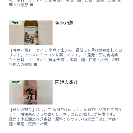
社・原料：さつまいも(頴娃紫)、米麹・麹：白麹・度数：25度 管
理人の感想 ■...
薩摩乃薫
芋焼酎
【薩摩乃薫】について 甕壺で仕込み、最低３ヶ月は熟成されてお
ります。さつまいものコクを楽しめます。 ・蔵元：田村合名会
社・原料：さつまいも(黄金千貫)、米麹・麹：白麹・度数：25度
管理人の感想 ■...
篤姫の想ひ
芋焼酎
【篤姫の想ひ】について 焼酎では珍しく、黄麹で仕込まれており
ます。柑橘系のような香りと、キレのある喉越しが特徴です。 ・
蔵元：小正醸造株式会社・原料：さつまいも(黄金千貫)、米麹・
麹：黄麹・度数：25度 ...