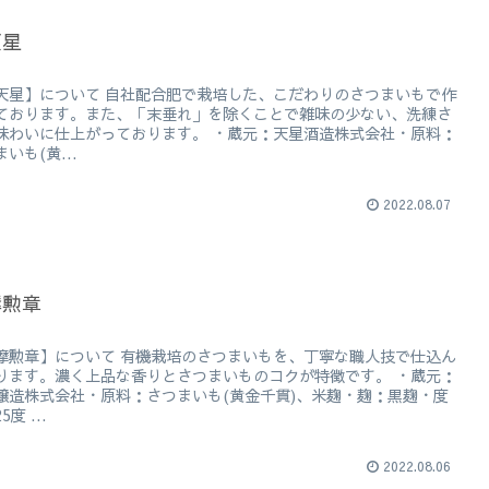
天星
天星】について 自社配合肥で栽培した、こだわりのさつまいもで作
ております。また、「末垂れ」を除くことで雑味の少ない、洗練さ
味わいに仕上がっております。 ・蔵元：天星酒造株式会社・原料：
いも(黄...
2022.08.07
摩勲章
摩勲章】について 有機栽培のさつまいもを、丁寧な職人技で仕込ん
ります。濃く上品な香りとさつまいものコクが特徴です。 ・蔵元：
醸造株式会社・原料：さつまいも(黄金千貫)、米麹・麹：黒麹・度
度 ...
2022.08.06