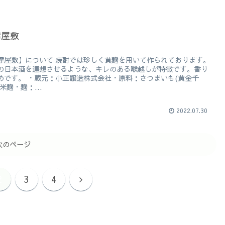
摩屋敷
摩屋敷】について 焼酎では珍しく黄麹を用いて作られております。
の日本酒を連想させるような、キレのある喉越しが特徴です。香り
めです。 ・蔵元：小正醸造株式会社・原料：さつまいも(黄金千
米麹・麹：...
2022.07.30
次のページ
2
3
4