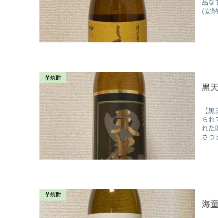
品な
(安
芋焼酎
黒
【黒
られ
れた
さつま
芋焼酎
海