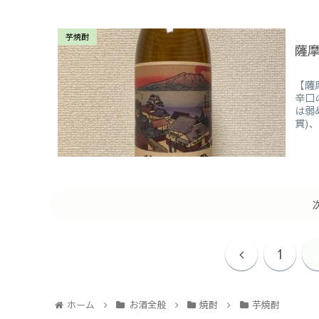
芋焼酎
薩
【薩
辛口
は弱
貫)、
1
ホーム
お酒全般
焼酎
芋焼酎