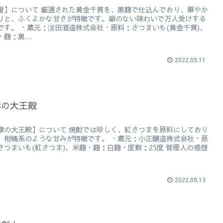
童】について 厳選された黄金千貫を、黒麹で仕込んでおり、華やか
りと、ふくよかな甘さが特徴です。癖のない味わいで万人受けする
です。 ・蔵元：濵田酒造株式会社・原料：さつまいも(黄金千貫)、
麹：黒...
2022.09.11
摩の大王殿
摩の大王殿】について 焼酎では珍しく、紅さつまを原料にしており
。柑橘系のような甘みが特徴です。 ・蔵元：小正醸造株式会社・原
さつまいも(紅さつま)、米麹・麹：白麹・度数：25度 管理人の感想
2022.08.13