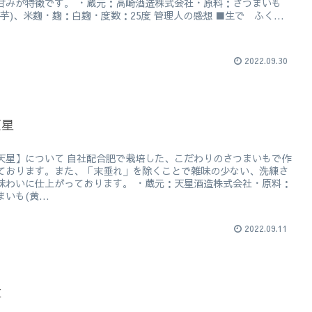
甘みが特徴です。 ・蔵元：高崎酒造株式会社・原料：さつまいも
納芋)、米麹・麹：白麹・度数：25度 管理人の感想 ■生で ふく...
2022.09.30
天星
天星】について 自社配合肥で栽培した、こだわりのさつまいもで作
ております。また、「末垂れ」を除くことで雑味の少ない、洗練さ
味わいに仕上がっております。 ・蔵元：天星酒造株式会社・原料：
いも(黄...
2022.09.11
童