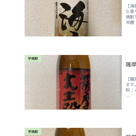
【海
な香
焼酎
米麹・
芋焼酎
薩
【薩
ます
料：
...
芋焼酎