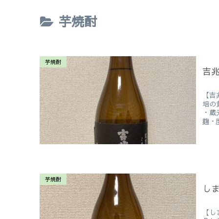
芋焼酎
芋焼酎
吉
【吉
培の
・蔵
麹・度
芋焼酎
し
【し