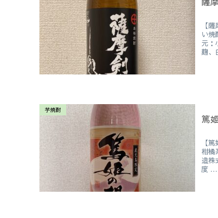
薩
【薩
い焼
元：
麹、
芋焼酎
篤
【篤
柑橘
造株
度 ...