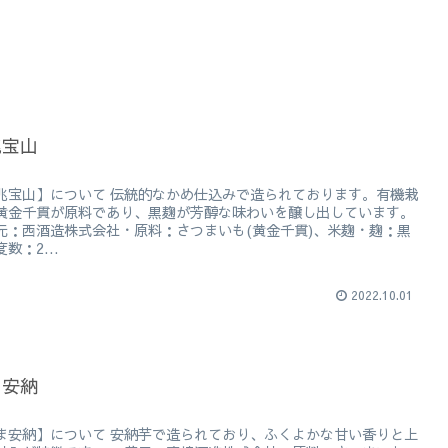
兆宝山
兆宝山】について 伝統的なかめ仕込みで造られております。有機栽
黄金千貫が原料であり、黒麹が芳醇な味わいを醸し出しています。
元：西酒造株式会社・原料：さつまいも(黄金千貫)、米麹・麹：黒
数：2...
2022.10.01
ま安納
ま安納】について 安納芋で造られており、ふくよかな甘い香りと上