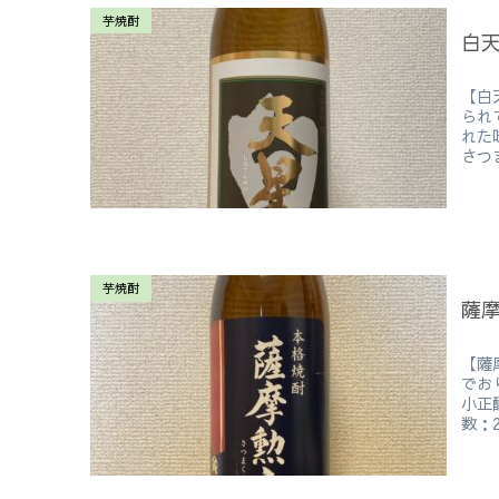
芋焼酎
白
【白
られ
れた
さつま
芋焼酎
薩
【薩
でお
小正
数：25